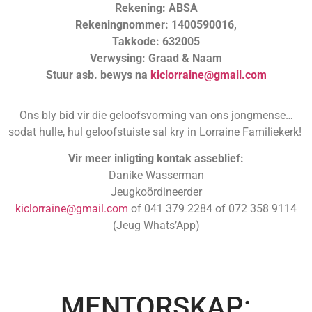
Rekening: ABSA
Rekeningnommer: 1400590016,
Takkode: 632005
Verwysing: Graad & Naam
Stuur asb. bewys na
kiclorraine@gmail.com
Ons bly bid vir die geloofsvorming van ons jongmense…
sodat hulle, hul geloofstuiste sal kry in Lorraine Familiekerk!
Vir meer inligting kontak asseblief:
Danike Wasserman
Jeugkoördineerder
kiclorraine@gmail.com
of 041 379 2284 of 072 358 9114
(Jeug Whats’App)
MENTORSKAP: